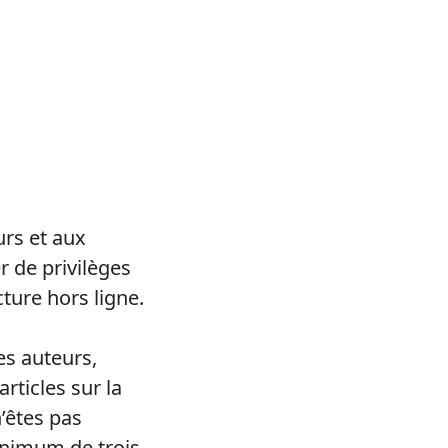
rs et aux
 de privilèges
ecture hors ligne.
es auteurs,
rticles sur la
’êtes pas
nimum de trois