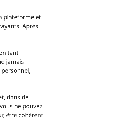
a plateforme et
trayants. Après
en tant
ne jamais
 personnel,
et, dans de
e vous ne pouvez
ur, être cohérent