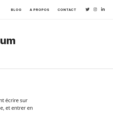
BLOG
A PROPOS
CONTACT
dium
t écrire sur
e, et entrer en