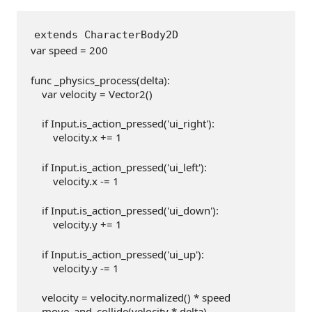
extends CharacterBody2D
var speed = 
200
func _physics_process(delta):
    var velocity = Vector2()
if
 Input.is_action_pressed(
'ui_right'
):
        velocity.x += 
1
if
 Input.is_action_pressed(
'ui_left'
):
        velocity.x -= 
1
if
 Input.is_action_pressed(
'ui_down'
):
        velocity.y += 
1
if
 Input.is_action_pressed(
'ui_up'
):
        velocity.y -= 
1
    velocity = velocity.normalized() * speed
    move_and_collide(velocity * delta)