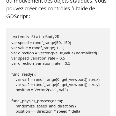
du mouvement des objets statiques. Vous
pouvez créer ces contrôles à l’aide de
GDScript :
extends StaticBody2D
var speed = randf_range(
50
, 
150
)
var value = randf_range(
-1
, 
1
)
var direction = Vector2(value,value).normalized()
var speed_variation_rate = 
0.5
var direction_variation_rate = 
0.5
func _ready():
    var val1 = randf_range(
0
, get_viewport().size.x)
    var val2 = randf_range(
0
, get_viewport().size.y)
    position = Vector2(val1, val2)
func _physics_process(delta):
    randomize_speed_and_direction()
    position += direction * speed * delta