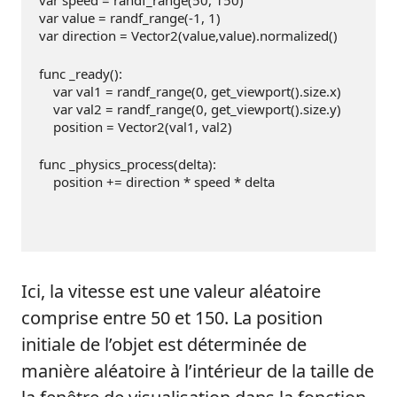
var speed = randf_range(
50
, 
150
)
var value = randf_range(
-1
, 
1
)
var direction = Vector2(value,value).normalized()
func _ready():
    var val1 = randf_range(
0
, get_viewport().size.x)
    var val2 = randf_range(
0
, get_viewport().size.y)
    position = Vector2(val1, val2)
func _physics_process(delta):
    position += direction * speed * delta
Ici, la vitesse est une valeur aléatoire
comprise entre 50 et 150. La position
initiale de l’objet est déterminée de
manière aléatoire à l’intérieur de la taille de