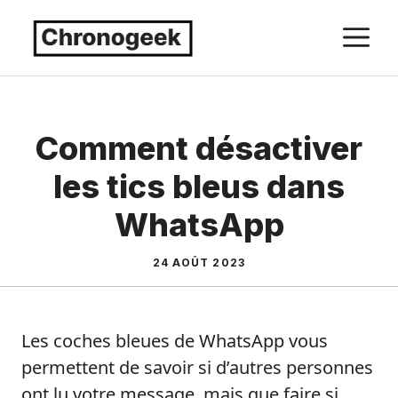
Aller
M
au
contenu
Comment désactiver
les tics bleus dans
WhatsApp
24 AOÛT 2023
Les coches bleues de WhatsApp vous
permettent de savoir si d’autres personnes
ont lu votre message, mais que faire si