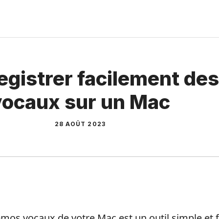
gistrer facilement d
vocaux sur un Mac
28 AOÛT 2023
mos vocaux de votre Mac est un outil simple et fac