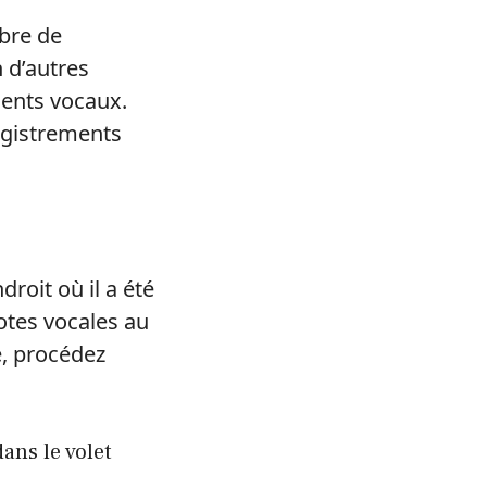
bre de
n d’autres
ments vocaux.
registrements
roit où il a été
otes vocales au
e, procédez
ns le volet