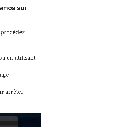
Memos sur
 procédez
u en utilisant
ouge
r arrêter