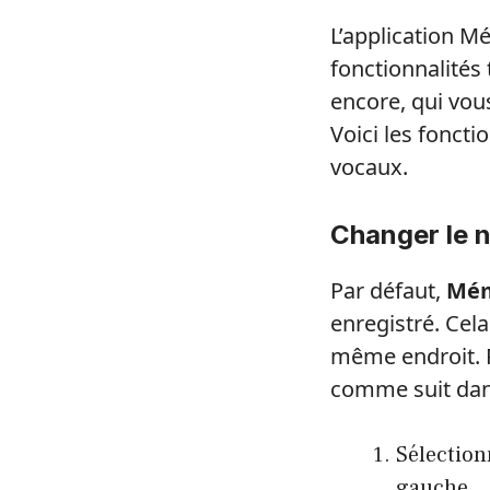
L’application 
fonctionnalités 
encore, qui vou
Voici les fonct
vocaux.
Changer le 
Par défaut,
Mém
enregistré. Cel
même endroit. P
comme suit dans
Sélection
gauche.