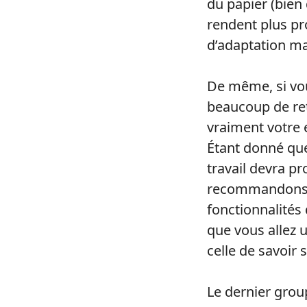
du papier (bien 
rendent plus pr
d’adaptation mai
De même, si vou
beaucoup de ret
vraiment votre e
Étant donné que
travail devra p
recommandons d
fonctionnalités
que vous allez u
celle de savoir 
Le dernier grou