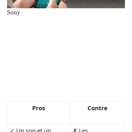
Sony
Pros
Contre
✓ Un son et un
✗ Les