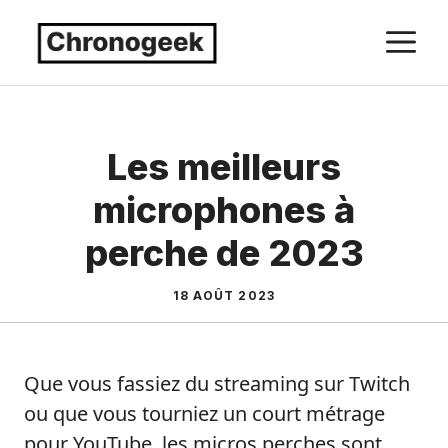
Aller
M
au
contenu
Les meilleurs
microphones à
perche de 2023
18 AOÛT 2023
Que vous fassiez du streaming sur Twitch
ou que vous tourniez un court métrage
pour YouTube, les micros perches sont