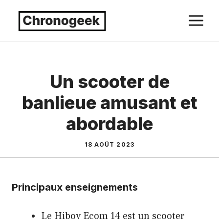
Aller
M
au
contenu
Un scooter de
banlieue amusant et
abordable
18 AOÛT 2023
Principaux enseignements
Le Hiboy Ecom 14 est un scooter