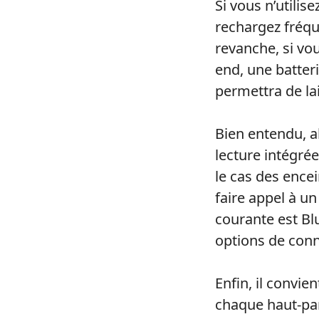
Si vous n’utilis
rechargez fréq
revanche, si vo
end, une batter
permettra de la
Bien entendu, 
lecture intégrée
le cas des ence
faire appel à u
courante est Bl
options de conne
Enfin, il convie
chaque haut-par