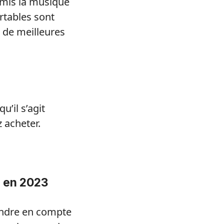
mis la musique
rtables sont
 de meilleures
’il s’agit
 acheter.
e en 2023
rendre en compte