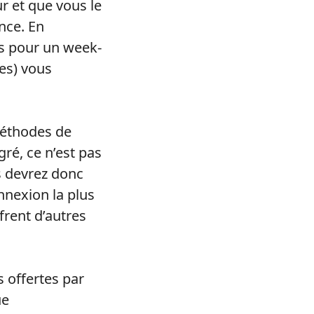
ur et que vous le
nce. En
us pour un week-
es) vous
méthodes de
gré, ce n’est pas
s devrez donc
nnexion la plus
frent d’autres
s offertes par
ue